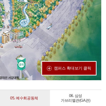
캠퍼스 확대보기 클릭
06. 삼성
05. 예수회공동체
가브리엘관(GA관)