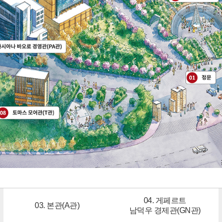
04. 게페르트
03. 본관(A관)
남덕우 경제관(GN관)