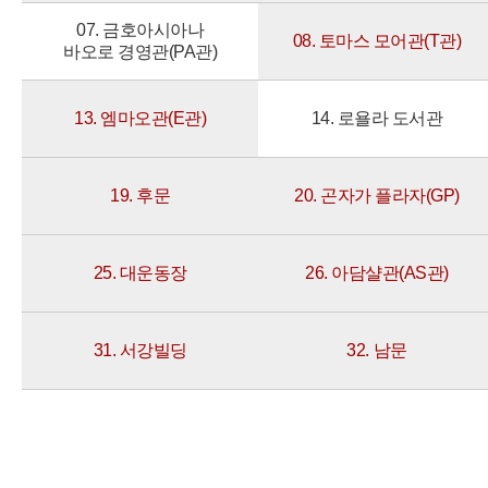
07. 금호아시아나
08. 토마스 모어관(T관)
바오로 경영관(PA관)
13. 엠마오관(E관)
14. 로욜라 도서관
19. 후문
20. 곤자가 플라자(GP)
25. 대운동장
26. 아담샬관(AS관)
31. 서강빌딩
32. 남문