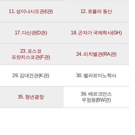
11. 성이냐시오관(I관)
12. 로욜라 동산
17. 다산관(D관)
18. 곤자가 국제학사(GH)
23. 포스코
24. 리치별관(RA관)
프란치스코관(F관)
29. 김대건관(K관)
30. 벨라르미노학사
36. 베르크만스
35. 청년광장
우정원(BW관)