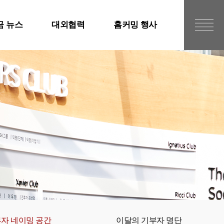
금 뉴스
대외협력
홈커밍 행사
대외교류처 소개
홈커밍데이 소개
스
공지사항
96학번 홈커밍
행사자료
후원의 집/협력업체
96학번 포토갤러리
행물
서강와인
95학번 홈커밍
행사자료
서강이음
95학번 포토갤러리
역대 홈커밍 행사자료
자 네이밍 공간
이달의 기부자 명단
역대 홈커밍 행사사진