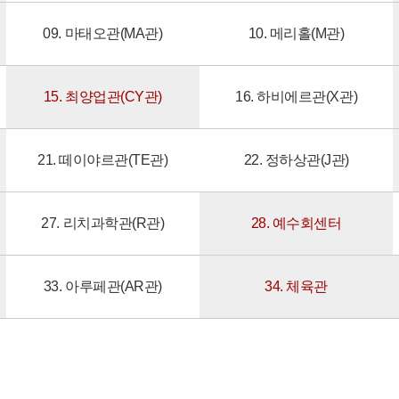
09. 마태오관(MA관)
10. 메리홀(M관)
15. 최양업관(CY관)
16. 하비에르관(X관)
21. 떼이야르관(TE관)
22. 정하상관(J관)
27. 리치과학관(R관)
28. 예수회센터
33. 아루페관(AR관)
34. 체육관