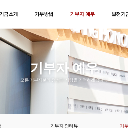
기금소개
기부방법
기부자 예우
발전기
소개
참여방법
기부자 예우 프로그램
총장 인사말
의연구관 건립
기부하기
명예의 전당
학교/기부뉴
젝트
세제혜택
기부자 인터뷰
행사갤러리
기부자 예우
캠페인 안내
해외동문 참여안내
기부자 네이밍 공간
발전기금 간
모든 기부자분의 정성과 사랑을 기억하겠습니다
대학원 기부
기부내역 조회
이달의 기부자 명단
학교 홍보지
개인정보 변경
FAQ
당
기부자 인터뷰
기부