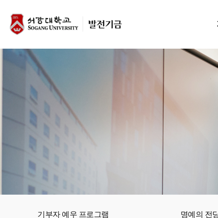
기금
학생창
프로
주요 
학부/
기부자 예우 프로그램
명예의 전