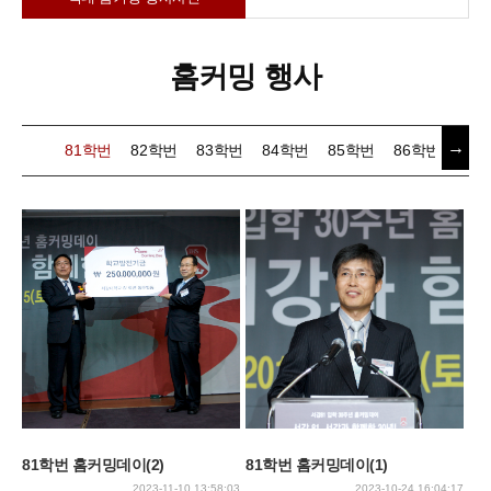
홈커밍 행사
→
81학번
82학번
83학번
84학번
85학번
86학번
87
81학번 홈커밍데이(2)
81학번 홈커밍데이(1)
2023-11-10 13:58:03
2023-10-24 16:04:17