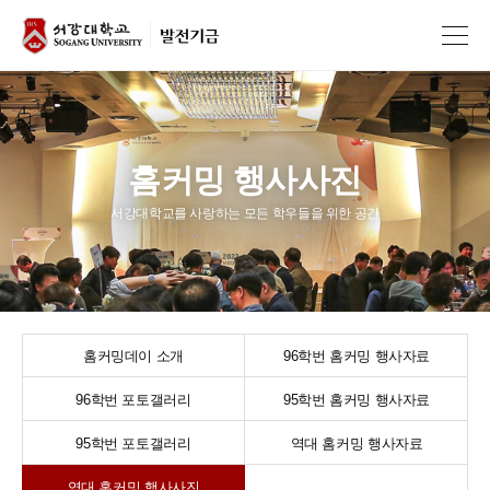
홈커밍 행사사진
서강대학교를 사랑하는 모든 학우들을 위한 공간
홈커밍데이 소개
96학번 홈커밍
행사자료
96학번 포토갤러리
95학번 홈커밍
행사자료
95학번 포토갤러리
역대 홈커밍
행사자료
역대 홈커밍
행사사진